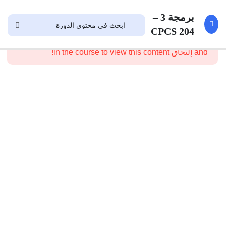
1
قرورب
برمجة 3 –
المشتركين
CPCS 204
This content is protected, please
تسجيل الدخول
and إلتحاق in the course to view this content!
3
مقدمة
إلى
تراكيب
البيانات
12
Array
10
Linked
List
5
Recursion