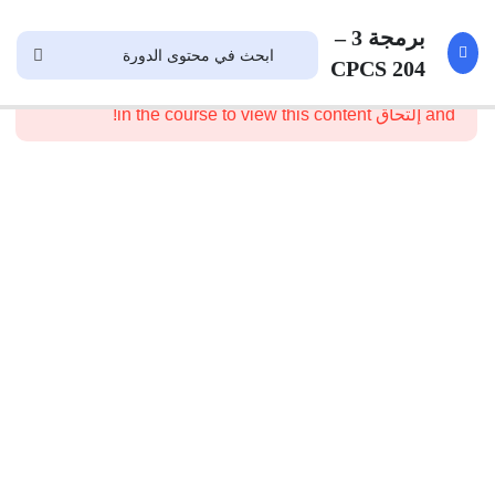
1
قرورب
برمجة 3 –
المشتركين
CPCS 204
This content is protected, please
تسجيل الدخول
and إلتحاق in the course to view this content!
3
مقدمة
إلى
تراكيب
البيانات
12
Array
10
Linked
List
5
Recursion