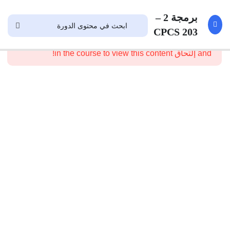
قروب
1
برمجة 2 –
المشتركين
CPCS 203
This content is protected, please
تسجيل الدخول
and إلتحاق in the course to view this content!
مراجعة
1
برمجة
1
Multidimensional
10
Arrays
String
10
Text
8
IO