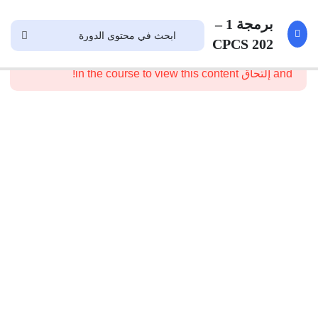
1
Introduction
برمجة 1 –
CPCS 202
This content is protected, please
تسجيل الدخول
6
Labs
and إلتحاق in the course to view this content!
Lab
1
Lab
2
Lab
3
Lab
4
Lab