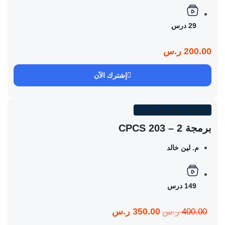
29 درس
200.00 ر.س
إشترك الآن
جامعة الملك عبد العزيز
برمجة 2 – CPCS 203
م. لين خالد
149 درس
350.00 ر.س
400.00 ر.س