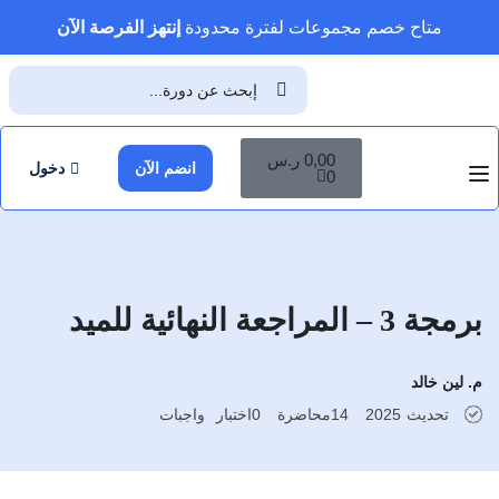
متاح خصم مجموعات لفترة محدودة
إنتهز الفرصة الآن
0,00
ر.س
انضم الآن
دخول
0
برمجة 3 – المراجعة النهائية للميد
م. لين خالد
تحديث
2025
14
محاضرة
0
اختبار
واجبات